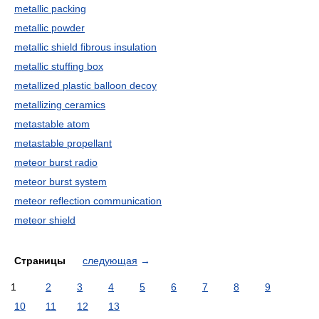
metallic packing
metallic powder
metallic shield fibrous insulation
metallic stuffing box
metallized plastic balloon decoy
metallizing ceramics
metastable atom
metastable propellant
meteor burst radio
meteor burst system
meteor reflection communication
meteor shield
Страницы
следующая
→
1
2
3
4
5
6
7
8
9
10
11
12
13